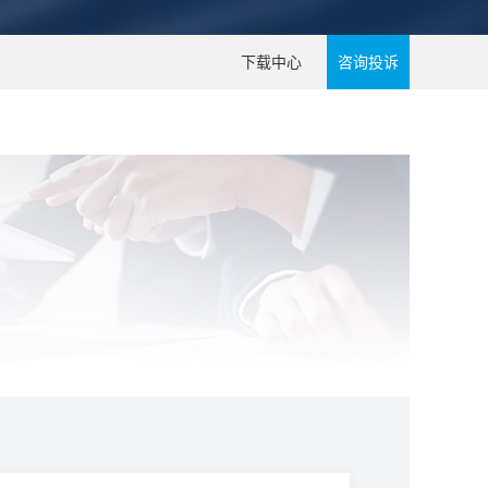
下载中心
咨询投诉