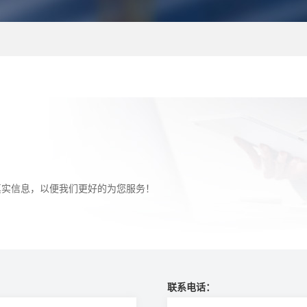
真实信息，以便我们更好的为您服务！
联系电话：