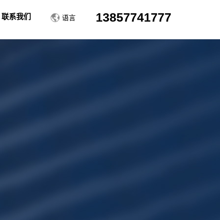
13857741777
联系我们
中文
English
Deutsch