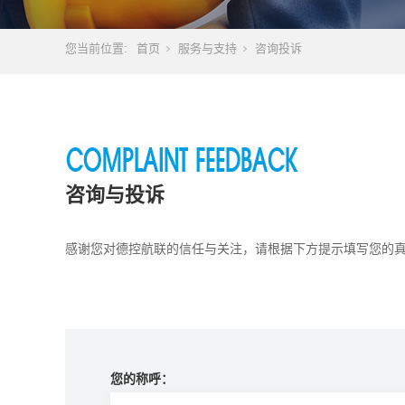
您当前位置:
首页
服务与支持
咨询投诉
咨询与投诉
感谢您对德控航联的信任与关注，请根据下方提示填写您的
您的称呼：