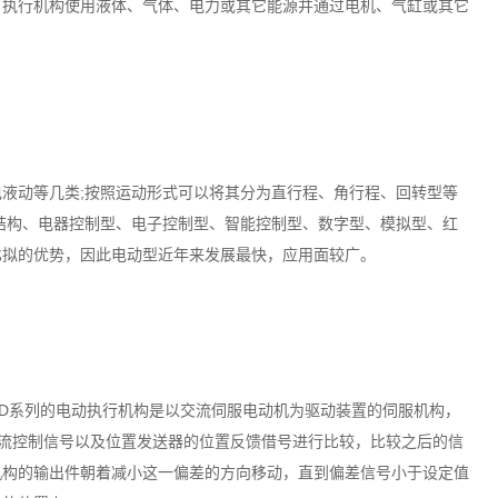
。执行机构使用液体、气体、电力或其它能源并通过电机、气缸或其它
液动等几类;按照运动形式可以将其分为直行程、角行程、回转型等
结构、电器控制型、电子控制型、智能控制型、数字型、模拟型、红
比拟的优势，因此电动型近年来发展最快，应用面较广。
MD系列的电动执行机构是以交流伺服电动机为驱动装置的伺服机构，
的直流控制信号以及位置发送器的位置反馈借号进行比较，比较之后的信
机构的输出件朝着减小这一偏差的方向移动，直到偏差信号小于设定值