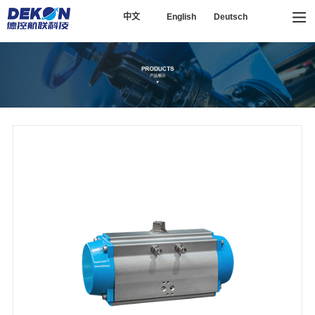
中文
English
Deutsch
13857741777