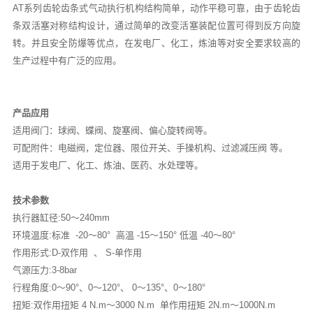
AT系列齿轮齿条式气动执行机构结构简单，动作平稳可靠，由于齿轮齿
条双活塞对称结构设计，通过简单的改变活塞装配位置可得到反方向旋
转。并且安全防爆等优点，在发电厂、化工，炼油等对安全要求较高的
生产过程中有广泛的应用。
产品应用
适用阀门：球阀、蝶阀、旋塞阀、偏心旋转阀等。
可配附件：电磁阀，定位器、限位开关、手操机构、过滤减压阀 等。
适用于发电厂、化工、炼油、医药、水处理等。
技术参数
执行器缸径:50～240mm
环境温度:标准 -20～80° 高温 -15～150° 低温 -40～80°
作用形式:D-双作用 、 S-单作用
气源压力:3-8bar
行程角度:0～90°、0～120°、 0～135°、0～180°
扭矩:双作用扭矩 4 N.m～3000 N.m 单作用扭矩 2N.m～1000N.m