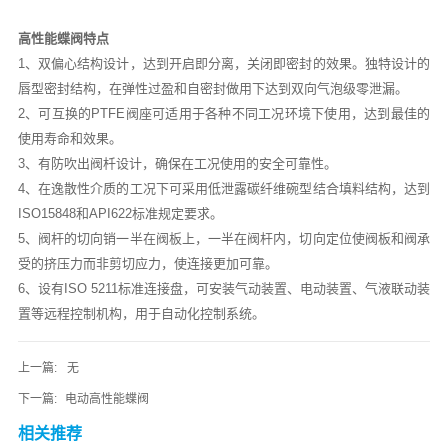
高性能蝶阀特点
1、双偏心结构设计，达到开启即分离，关闭即密封的效果。独特设计的
唇型密封结构，在弹性过盈和自密封做用下达到双向气泡级零泄漏。
2、可互换的PTFE阀座可适用于各种不同工况环境下使用，达到最佳的
使用寿命和效果。
3、有防吹出阀杄设计，确保在工况使用的安全可靠性。
4、在逸散性介质的工况下可采用低泄露碳纤维碗型结合填料结构，达到
ISO15848和API622标准规定要求。
5、阀杆的切向销一半在阀板上，一半在阀杆内，切向定位使阀板和阀承
受的挤压力而非剪切应力，使连接更加可靠。
6、设有ISO 5211标准连接盘，可安装气动装置、电动装置、气液联动装
置等远程控制机构，用于自动化控制系统。
上一篇:
无
下一篇:
电动高性能蝶阀
相关推荐