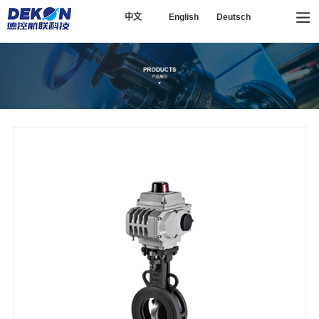
中文
English
Deutsch
13857741777