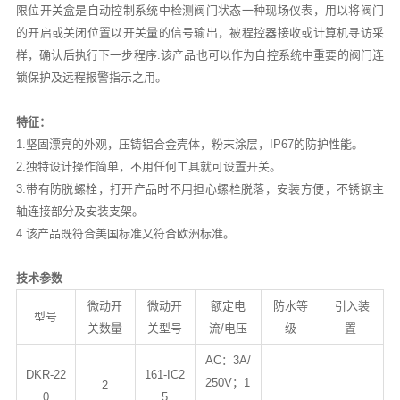
限位开关盒是自动控制系统中检测阀门状态一种现场仪表，用以将阀门
的开启或关闭位置以开关量的信号输出，被程控器接收或计算机寻访采
样，确认后执行下一步程序.该产品也可以作为自控系统中重要的阀门连
锁保护及远程报警指示之用。
特征：
1.坚固漂亮的外观，压铸铝合金壳体，粉末涂层，IP67的防护性能。
2.独特设计操作简单，不用任何工具就可设置开关。
3.带有防脱螺栓，打开产品时不用担心螺栓脱落，安装方便，不锈钢主
轴连接部分及安装支架。
4.该产品既符合美国标准又符合欧洲标准。
技术参数
微动开
微动开
额定电
防水等
引入装
型号
关数量
关型号
流/电压
级
置
AC：3A/
DKR-22
161-IC2
250V；1
2
0
5