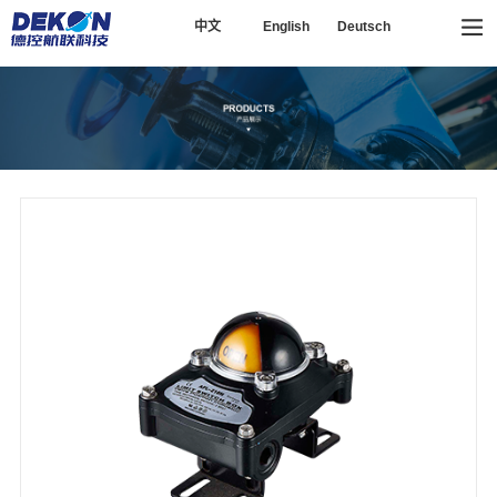
中文
English
Deutsch
13857741777