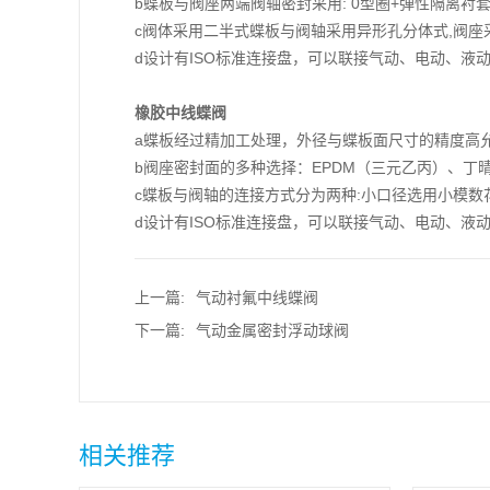
b蝶板与阀座两端阀轴密封采用: 0型圈+弹性隔离衬
c阀体采用二半式蝶板与阀轴采用异形孔分体式,阀
d设计有ISO标准连接盘，可以联接气动、电动、液
橡胶中线蝶阀
a蝶板经过精加工处理，外径与蝶板面尺寸的精度高
b阀座密封面的多种选择：EPDM（三元乙丙）、丁晴
c蝶板与阀轴的连接方式分为两种:小口径选用小模
d设计有ISO标准连接盘，可以联接气动、电动、液
上一篇:
气动衬氟中线蝶阀
下一篇:
气动金属密封浮动球阀
相关推荐