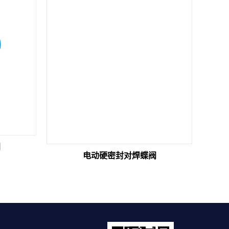
阀
电动硬密封对焊蝶阀