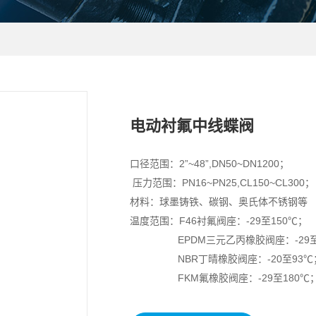
电动衬氟中线蝶阀
口径范围：2”~48”,DN50~DN1200；
压力范围：PN16~PN25,CL150~CL300；
材料：球墨铸铁、碳钢、奥氏体不锈钢等
温度范围：F46衬氟阀座：-29至150℃；
EPDM三元乙丙橡胶阀座：-29至1
NBR丁晴橡胶阀座：-20至93℃
FKM氟橡胶阀座：-29至180℃