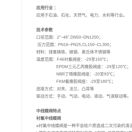
应用行业 ：
应用于石油、石化、天然气、电力、水利等行业。
技术参数
口径范围：2”~48”,DN50~DN1200；
压力范围：PN16~PN25,CL150~CL300；
材料：球墨铸铁、碳钢、奥氏体不锈钢等
温度范围：F46衬氟阀座：-29至150℃；
EPDM三元乙丙橡胶阀座：-29至120℃；
NBR丁晴橡胶阀座：-20至93℃；
FKM氟橡胶阀座：-29至180℃；
连接方式：对夹、法兰、凸耳等
驱动方式：手动、气动、电动、液动、气液联动等。
中线蝶阀特点
衬氟中线蝶阀
a衬氟中线蝶阀是一种不会给介质造成二次污染的清