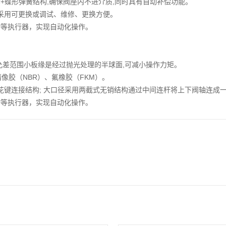
套+蝶形弹簧结构,确保阀座内不进介质,同时具有自动补偿功能。
座采用可更换或调试、维修、更换方便。
动等执行器，实现自动化操作。
允差范围小板缘是经过抛光处理的半球面,可减小操作力矩。
像胶（NBR）、氟橡胶（FKM）。
数花键连接结构; 大口径采用两截式无销结构通过中间连杆将上下阀轴连
动等执行器，实现自动化操作。