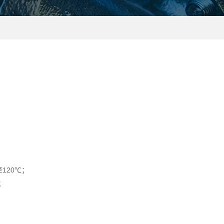
20℃；
；
；